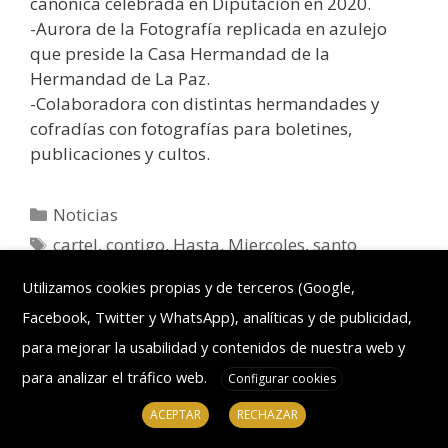
canónica celebrada en Diputación en 2020.
-Aurora de la Fotografía replicada en azulejo
que preside la Casa Hermandad de la
Hermandad de La Paz.
-Colaboradora con distintas hermandades y
cofradías con fotografías para boletines,
publicaciones y cultos.
Noticias
cartel
,
contigo
,
Hasta
,
Miercoles
,
santo
Deja un comentario
Utilizamos cookies propias y de terceros (Google,
Facebook, Twitter y WhatsApp), analíticas y de publicidad,
para mejorar la usabilidad y contenidos de nuestra web y
para analizar el tráfico web.
Configurar cookies
ACEPTAR
RECHAZAR