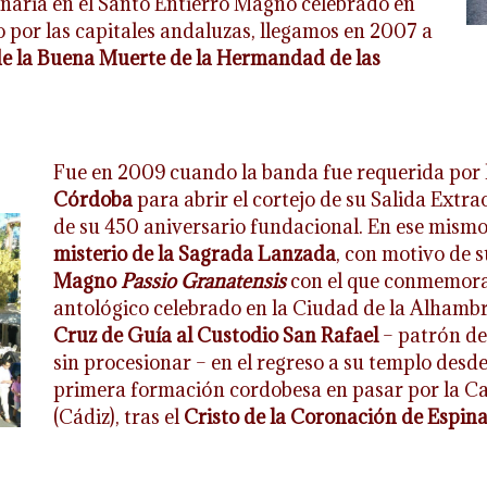
inaria en el Santo Entierro Magno celebrado en
o por las capitales andaluzas, llegamos en 2007 a
de la Buena Muerte de la Hermandad de las
Fue en 2009 cuando la banda fue requerida por 
Córdoba
para abrir el cortejo de su Salida Extr
de su 450 aniversario fundacional. En ese mism
misterio de la Sagrada Lanzada
, con motivo de s
Magno
Passio Granatensis
con el que conmemorab
antológico celebrado en la Ciudad de la Alham
Cruz de Guía al Custodio San Rafael
– patrón de
sin procesionar – en el regreso a su templo desde
primera formación cordobesa en pasar por la Car
(Cádiz), tras el
Cristo de la Coronación de Espin