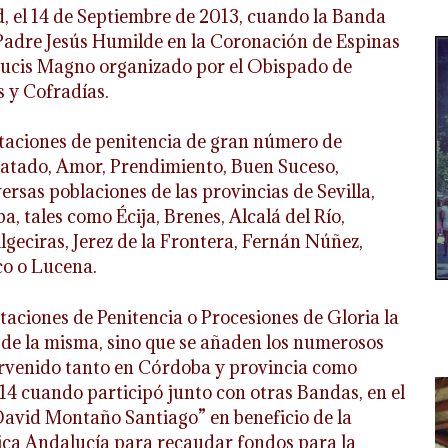
 el 14 de Septiembre de 2013, cuando la Banda
Padre Jesús Humilde en la Coronación de Espinas
 Crucis Magno organizado por el Obispado de
 y Cofradías.
taciones de penitencia de gran número de
atado, Amor, Prendimiento, Buen Suceso,
ersas poblaciones de las provincias de Sevilla,
 tales como Écija, Brenes, Alcalá del Río,
lgeciras, Jerez de la Frontera, Fernán Núñez,
co o Lucena.
staciones de Penitencia o Procesiones de Gloria la
de la misma, sino que se añaden los numerosos
ervenido tanto en Córdoba y provincia como
14 cuando participó junto con otras Bandas, en el
vid Montaño Santiago” en beneficio de la
ica Andalucía para recaudar fondos para la