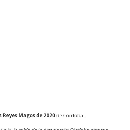
s Reyes Magos de 2020
de Córdoba.
r a la
Avenida de la Agrupación Córdoba
entorno