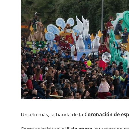
Un año más, la banda de la
Coronación de esp
Como es habitual el
5 de enero
, su recorrido p