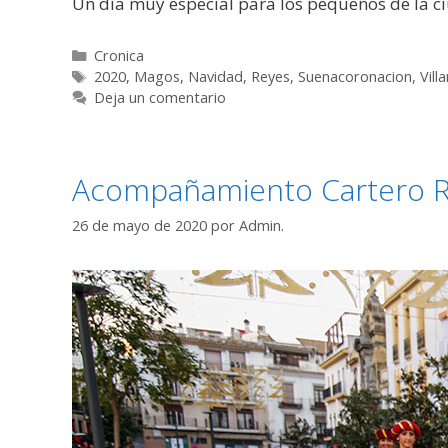
Un día muy especial para los pequeños de la ci
Cronica
2020
,
Magos
,
Navidad
,
Reyes
,
Suenacoronacion
,
Vill
Deja un comentario
Acompañamiento Cartero R
26 de mayo de 2020
por
Admin.