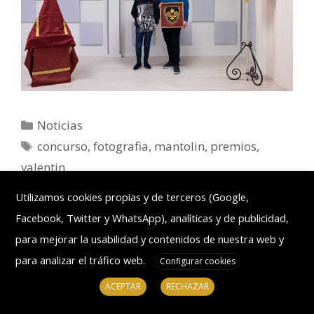
Noticias
concurso
,
fotografia
,
mantolin
,
premios
,
valentin
Deja un comentario
Utilizamos cookies propias y de terceros (Google,
Facebook, Twitter y WhatsApp), analíticas y de publicidad,
para mejorar la usabilidad y contenidos de nuestra web y
para analizar el tráfico web.
Configurar cookies
ACEPTAR
RECHAZAR