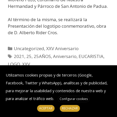
Hermandad y Párroco de San Antonio de Padua.
Al término de la misma, se realizará la
Presentación del logotipo conmemorativo, obra
de D. Alberto Rider Cros.
Uncategorized
,
XXV Aniversario
2021
,
25
,
25AÑOS
,
Aniversario
,
EUCARISTIA
,
LOGO
,
XXV
Deja un comentario
Utilizamos cookies propias y de terceros (Google,
Facebook, Twitter y WhatsApp), analíticas y de publicidad,
para mejorar la usabilidad y contenidos de nuestra web y
para analizar el tráfico web.
Configurar cookies
ACEPTAR
RECHAZAR